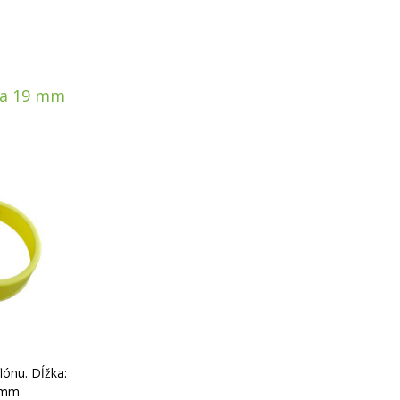
ka 19 mm
lónu. Dĺžka:
2 mm