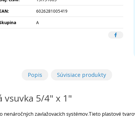
EAN:
6026281005419
Skupina
A
Popis
Súvisiace produkty
 vsuvka 5/4" x 1"
o nenáročných zavlažovacích systémov.Tieto plastové tvarovk