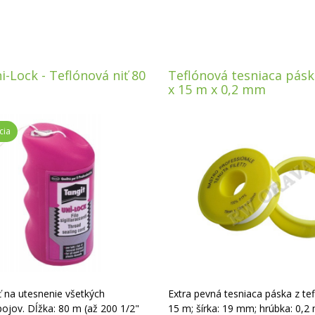
i-Lock - Teflónová niť 80
Teflónová tesniaca pás
x 15 m x 0,2 mm
cia
ť na utesnenie všetkých
Extra pevná tesniaca páska z tef
pojov. Dĺžka: 80 m (až 200 1/2"
15 m; šírka: 19 mm; hrúbka: 0,