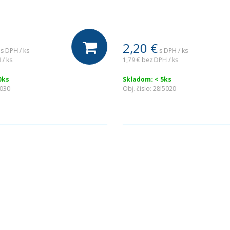
2,20
€
s DPH / ks
s DPH / ks
 / ks
1,79 €
bez DPH / ks
0ks
Skladom: < 5ks
5030
Obj. čislo:
28I5020