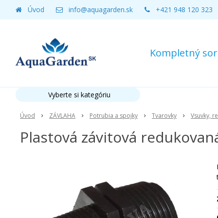
Úvod
info@aquagarden.sk
+421 948 120 323
Kompletný sort
Vyberte si kategóriu
Úvod
ZÁVLAHA
Potrubia a spojky
Tvarovky
Vsuvky, r
Plastová závitová redukovaná