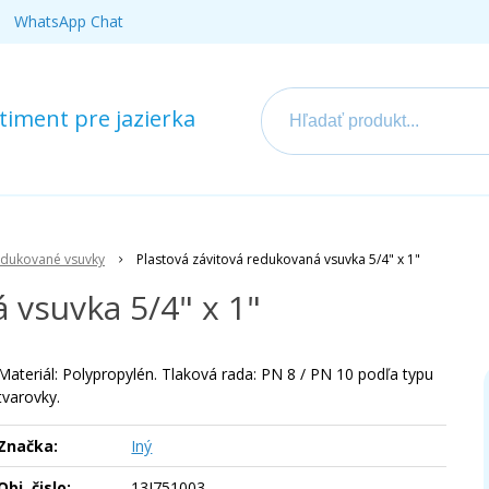
WhatsApp Chat
iment pre jazierka
edukované vsuvky
Plastová závitová redukovaná vsuvka 5/4" x 1"
 vsuvka 5/4" x 1"
Materiál: Polypropylén. Tlaková rada: PN 8 / PN 10 podľa typu
tvarovky.
Značka:
Iný
Obj. čislo:
13I751003