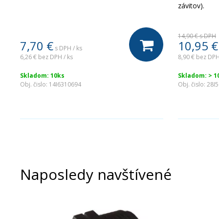
závitov).
14,90 €
s DPH
7,70
€
10,95
€
s DPH / ks
6,26 €
bez DPH / ks
8,90 €
bez DPH
Skladom: 10ks
Skladom: > 1
Obj. čislo:
14I6310694
Obj. čislo:
28I
Naposledy navštívené