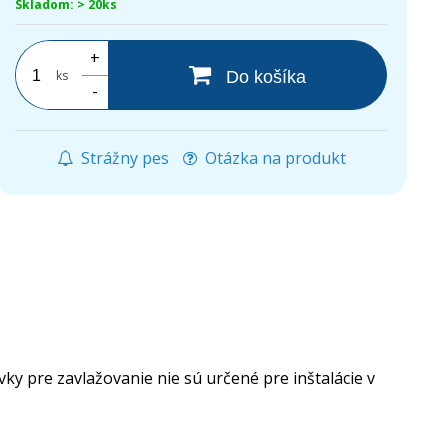
Skladom: > 20ks
+
ks
Do košíka
-
Strážny pes
Otázka na produkt
y pre zavlažovanie nie sú určené pre inštalácie v