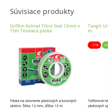
Súvisiace produkty
Griffon Kolmat Fibre Seal 12mm x
Tangit Un
15m Tesniaca páska
m
-27%
Ak
Páska na utesnenie plastových a kovových
Teflónová ni
závitov. Šírka: 12 mm, dĺžka: 15 m
závitových s