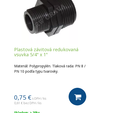
Plastová závitová redukovaná
vsuvka 5/4" x 1"
Materiál: Polypropylén. Tlaková rada: PN 8 /
PN 10 podľa typu tvarovky.
0,75 €
s DPH / ks
0,61 €
bez DPH / ks
Skladom: > 20ks