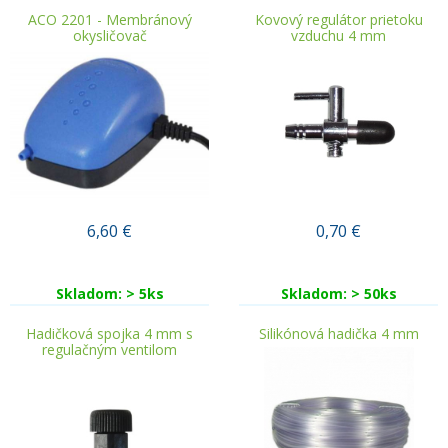
ACO 2201 - Membránový
Kovový regulátor prietoku
okysličovač
vzduchu 4 mm
6,60
€
0,70
€
Skladom: > 5ks
Skladom: > 50ks
Hadičková spojka 4 mm s
Silikónová hadička 4 mm
regulačným ventilom