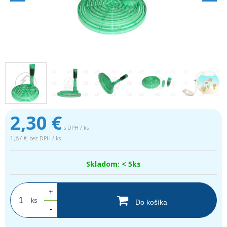
2,30
€
s DPH / ks
1,87 €
bez DPH / ks
Skladom: < 5ks
+
ks
Do košíka
-