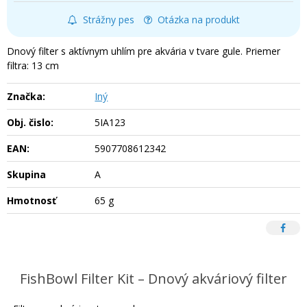
Strážny pes
Otázka na produkt
Dnový filter s aktívnym uhlím pre akvária v tvare gule. Priemer
filtra: 13 cm
Značka:
Iný
Obj. čislo:
5IA123
EAN:
5907708612342
Skupina
A
Hmotnosť
65 g
FishBowl Filter Kit – Dnový akváriový filter