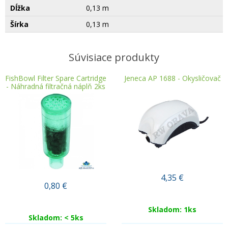
Dĺžka
0,13 m
Šírka
0,13 m
Súvisiace produkty
FishBowl Filter Spare Cartridge
Jeneca AP 1688 - Okysličovač
- Náhradná filtračná náplň 2ks
4,35
€
0,80
€
Skladom: 1ks
Skladom: < 5ks