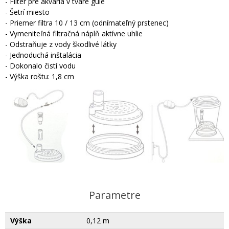
- Filter pre akvária v tvare gule
- Šetrí miesto
- Priemer filtra 10 / 13 cm (odnímateľný prstenec)
- Vymeniteľná filtračná náplň aktívne uhlie
- Odstraňuje z vody škodlivé látky
- Jednoduchá inštalácia
- Dokonalo čistí vodu
- Výška roštu: 1,8 cm
Parametre
Výška
0,12 m