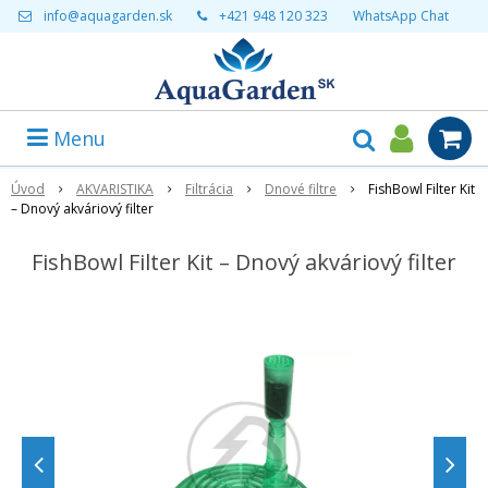
info@aquagarden.sk
+421 948 120 323
WhatsApp Chat
Menu
Úvod
AKVARISTIKA
Filtrácia
Dnové filtre
FishBowl Filter Kit
– Dnový akváriový filter
FishBowl Filter Kit – Dnový akváriový filter