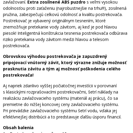
zavlažovaní.
Extra zosilnené ABS puzdro
s veľmi vysokou
odolnosťou proti zaťaženiu (najrobustnejšie na trhu!!!), zosilnená
pružina, zabezpečujú celkovú odolnosť a kvalitu postrekovača.
Postrekovač je vybavený originálnym tesnením, ktoré
znemožňuje pretekanie vody závitom, aj keď je pod hlavou
piesok! Inteligentná konštrukcia tesnenia postrekovača odbúrava
riziko pretekania vody závitom medzi hlavou a telesom
postrekovača.
Obrovskou výhodou postrekovača je zapuzdrený
pripojovací vnútorný závit, ktorý výrazne znižuje možnosť
prasknutia závitu a tým aj možnosť poškodenia celého
postrekovača!
Aj napriek zdanlivo vyššej počiatočnej investícii v porovnaní
s klasickými rozprašovacími postrekovačmi, šetrí náklady na
realizáciu zavlažovacieho systému (materiál aj prácu), čo sa
premietne do nižšej koncovej ceny zavlažovacieho systému.
Pri prevádzke zavlažovacieho systému šetrí vodu, vďaka jej
efektívnejšej distribúcii a to predstavuje ďalšiu úsporu financií.
Obsah balenia