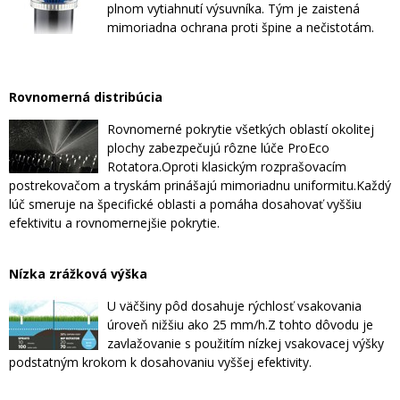
plnom vytiahnutí výsuvníka. Tým je zaistená
mimoriadna ochrana proti špine a nečistotám.
Rovnomerná distribúcia
Rovnomerné pokrytie všetkých oblastí okolitej
plochy zabezpečujú rôzne lúče ProEco
Rotatora.Oproti klasickým rozprašovacím
postrekovačom a tryskám prinášajú mimoriadnu uniformitu.Každý
lúč smeruje na špecifické oblasti a pomáha dosahovať vyššiu
efektivitu a rovnomernejšie pokrytie.
Nízka zrážková výška
U väčšiny pôd dosahuje rýchlosť vsakovania
úroveň nižšiu ako 25 mm/h.Z tohto dôvodu je
zavlažovanie s použitím nízkej vsakovacej výšky
podstatným krokom k dosahovaniu vyššej efektivity.