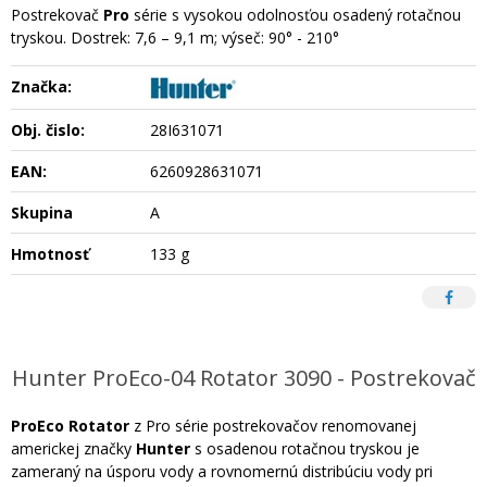
Postrekovač
Pro
série s vysokou odolnosťou osadený rotačnou
tryskou. Dostrek: 7,6 – 9,1 m; výseč: 90° - 210°
Značka:
Obj. čislo:
28I631071
EAN:
6260928631071
Skupina
A
Hmotnosť
133 g
Hunter ProEco-04 Rotator 3090 - Postrekovač
ProEco Rotator
z Pro série postrekovačov renomovanej
americkej značky
Hunter
s osadenou rotačnou tryskou je
zameraný na úsporu vody a rovnomernú distribúciu vody pri