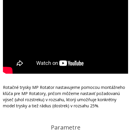
Rotačné trysky MP Rotator nastavujeme pomocou montážneho
kľúča pre MP Rotatory, pričom môžeme nastaviť požadovanú
výseč (uhol rozstreku) v rozsahu, ktorý umožňuje konkrétny
model trysky a tiež rádius (dostrek) v rozsahu 25%.
Parametre