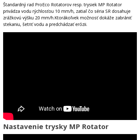
Štandardný rad ProEco Rotatorov resp. trysiek MP Rotator
privádza vodu rýchlosťou 10 mm/h, zatiaľ čo séria SR dosahuje
zrážkovú výšku 20 mm/h.Ktorákoľvek možnosť dokáže zabrániť
stekaniu, šetriť vodu a predchádzať erózii.
Nastavenie trysky MP Rotator