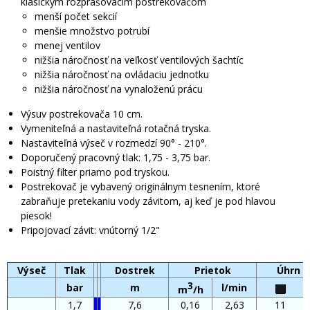
klasickým rozprašovacím postrekovačom
menší počet sekcií
menšie množstvo potrubí
menej ventilov
nižšia náročnosť na veľkosť ventilových šachtíc
nižšia náročnosť na ovládaciu jednotku
nižšia náročnosť na vynaloženú prácu
Výsuv postrekovača 10 cm.
Vymeniteľná a nastaviteľná rotačná tryska.
Nastaviteľná výseč v rozmedzí 90° - 210°.
Doporučený pracovný tlak: 1,75 - 3,75 bar.
Poistný filter priamo pod tryskou.
Postrekovač je vybavený originálnym tesnením, ktoré
zabraňuje pretekaniu vody závitom, aj keď je pod hlavou
piesok!
Pripojovací závit: vnútorný 1/2"
Výseč
Tlak
Dostrek
Prietok
Úhrn 
3
bar
m
l/min
m
/h
1,7
7,6
0,16
2,63
11