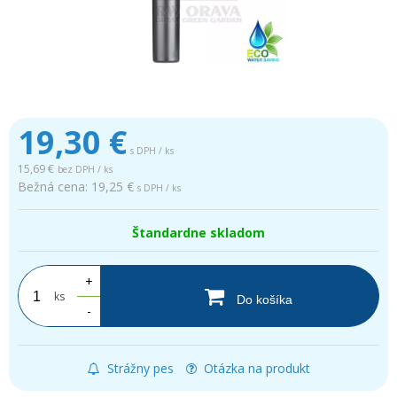
19,30
€
s DPH / ks
15,69 €
bez DPH / ks
Bežná cena:
19,25 €
s DPH / ks
Štandardne skladom
+
ks
Do košíka
-
Strážny pes
Otázka na produkt