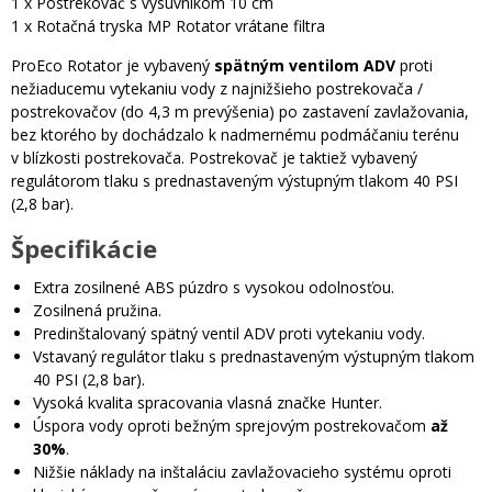
1 x Postrekovač s výsuvníkom 10 cm
1 x Rotačná tryska MP Rotator vrátane filtra
ProEco Rotator je vybavený
spätným ventilom ADV
proti
nežiaducemu vytekaniu vody z najnižšieho postrekovača /
postrekovačov (do 4,3 m prevýšenia) po zastavení zavlažovania,
bez ktorého by dochádzalo k nadmernému podmáčaniu terénu
v blízkosti postrekovača. Postrekovač je taktiež vybavený
regulátorom tlaku s prednastaveným výstupným tlakom 40 PSI
(2,8 bar).
Špecifikácie
Extra zosilnené ABS púzdro s vysokou odolnosťou.
Zosilnená pružina.
Predinštalovaný spätný ventil ADV proti vytekaniu vody.
Vstavaný regulátor tlaku s prednastaveným výstupným tlakom
40 PSI (2,8 bar).
Vysoká kvalita spracovania vlasná značke Hunter.
Úspora vody oproti bežným sprejovým postrekovačom
až
30%
.
Nižšie náklady na inštaláciu zavlažovacieho systému oproti