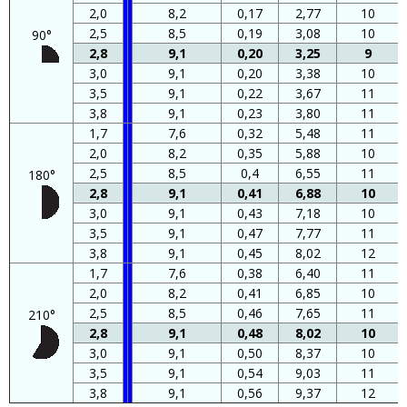
2,0
8,2
0,17
2,77
10
2,5
8,5
0,19
3,08
10
90°
2,8
9,1
0,20
3,25
9
3,0
9,1
0,20
3,38
10
3,5
9,1
0,22
3,67
11
3,8
9,1
0,23
3,80
11
1,7
7,6
0,32
5,48
11
2,0
8,2
0,35
5,88
10
2,5
8,5
0,4
6,55
11
180°
2,8
9,1
0,41
6,88
10
3,0
9,1
0,43
7,18
10
3,5
9,1
0,47
7,77
11
3,8
9,1
0,45
8,02
12
1,7
7,6
0,38
6,40
11
2,0
8,2
0,41
6,85
10
2,5
8,5
0,46
7,65
11
210°
2,8
9,1
0,48
8,02
10
3,0
9,1
0,50
8,37
10
3,5
9,1
0,54
9,03
11
3,8
9,1
0,56
9,37
12