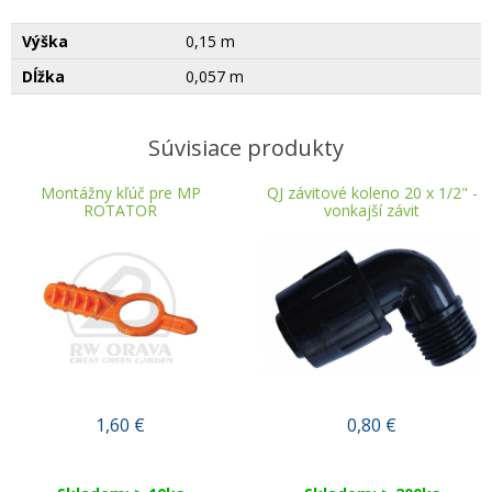
Výška
0,15 m
Dĺžka
0,057 m
Súvisiace produkty
Montážny kľúč pre MP
QJ závitové koleno 20 x 1/2" -
ROTATOR
vonkajší závit
1,60
€
0,80
€