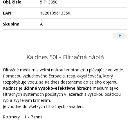
Obj. čislo:
5IF13350
EAN:
1020105613350
Skupina
A
Kaldnes 50l – Filtračná náplň
Filtračné médium s veľmi nízkou hmotnosťou plávajúce vo vode.
Pomocou vzduchového čerpadla, resp. okysličovača, ktorý
rozpohybuje vodu, sa Kaldnes dostaneme do celého objemu.
Kaldnes je
účinné vysoko-efektívne
filtračné médium aj vo
filtračných systémoch použitých v jazerách s vysokou osádkou
rýb a zvýšeným kŕmením.
Je vhodné do všetkých filtračných zariadení.
Rozmery: 11 x 7 mm