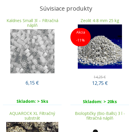
Súvisiace produkty
Kaldnes Small 3l – Filtračná
Zeolit 4-8 mm 25 kg
náplň
Akcia
-11%
14,25 €
6,15
€
12,75
€
Skladom: > 5ks
Skladom: > 20ks
AQUAROCK XL Filtračný
Bioloptičky (Bio-Balls) 3 l -
substrát
filtračná náplň