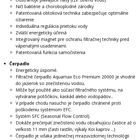
Ničí baktérie a choroboplodné zárodky
Patentovaná obtoková technika zabezpečuje optimálne
ožiarenie
Individuálna regulácia prietoku vody
Zvlášť energeticky účinná
Integrovaný magnet pre ochranu filtračnej techniky pred
vápenatými usadeninami.
Patentovaná funkcia samočistenia
Čerpadlo
Energeticky úsporné.
Filtračné čerpadlo Aquamax Eco Premium 20000 je vhodné
do jazierok so znečistenou vodou.
Môže byť použité ako súčasť filtračného systému, na
vytváranie potôčikov, kaskád alebo vodopádov...
V prípade chodu nasucho je čerpadlo chránené proti
poškodeniu systémom EFC.
Systém SFC (Seasonal Flow Control).
Dokáže prečerpať znečistenú vodu obsahujúcu častice až o
veľkosti 11 mm (časti rastlín, výkaly Koi kaprov ...)
Čerpadlo je vďaka jedinečnej mrazuvzdornej technológii