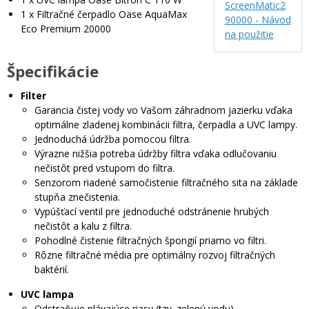
ScreenMatic2
1 x Filtračné čerpadlo Oase AquaMax
90000 - Návod
Eco Premium 20000
na použitie
Špecifikácie
Filter
Garancia čistej vody vo Vašom záhradnom jazierku vďaka
optimálne zladenej kombinácii filtra, čerpadla a UVC lampy.
Jednoduchá údržba pomocou filtra.
Výrazne nižšia potreba údržby filtra vďaka odlučovaniu
nečistôt pred vstupom do filtra.
Senzorom riadené samočistenie filtračného sita na základe
stupňa znečistenia.
Vypúšťací ventil pre jednoduché odstránenie hrubých
nečistôt a kalu z filtra.
Pohodlné čistenie filtračných špongií priamo vo filtri.
Rôzne filtračné média pre optimálny rozvoj filtračných
baktérií.
UVC lampa
Odstraňuje plávajúce riasy (tzv. zelenú vodu)