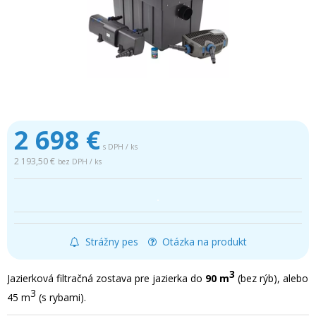
2 698
€
s DPH / ks
2 193,50 €
bez DPH / ks
.
Strážny pes
Otázka na produkt
3
Jazierková filtračná zostava pre jazierka do
90 m
(bez rýb), alebo
3
45 m
(s rybami).