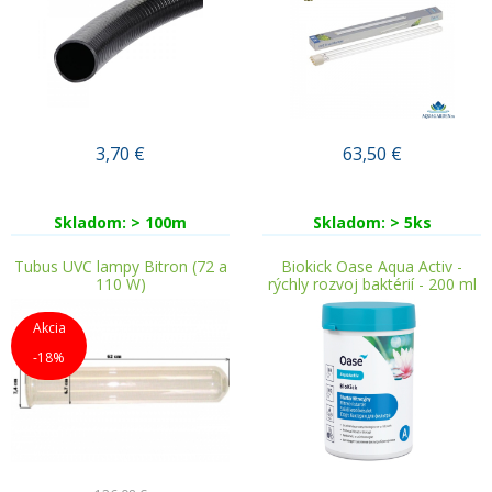
3,70
€
63,50
€
Skladom: > 100m
Skladom: > 5ks
Tubus UVC lampy Bitron (72 a
Biokick Oase Aqua Activ -
110 W)
rýchly rozvoj baktérií - 200 ml
Akcia
-18%