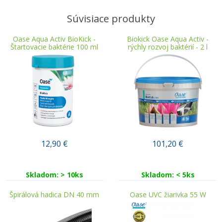
Súvisiace produkty
Oase Aqua Activ BioKick -
Biokick Oase Aqua Activ -
Štartovacie baktérie 100 ml
rýchly rozvoj baktérií - 2 l
12,90
€
101,20
€
Skladom: > 10ks
Skladom: < 5ks
Špirálová hadica DN 40 mm
Oase UVC žiarivka 55 W