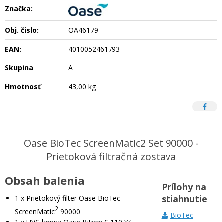
Značka:
Obj. čislo:
OA46179
EAN:
4010052461793
Skupina
A
Hmotnosť
43,00 kg
Oase BioTec ScreenMatic2 Set 90000 -
Prietoková filtračná zostava
Obsah balenia
Prílohy na
stiahnutie
1 x Prietokový filter Oase BioTec
2
ScreenMatic
90000
BioTec
1 x UVC lampa Oase Bitron C 110 W