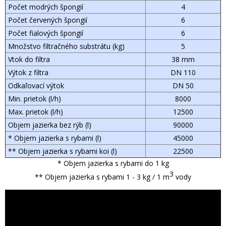
Počet modrých špongií
4
Počet červených špongií
6
Počet fialových špongií
6
Množstvo filtračného substrátu (kg)
5
Vtok do filtra
38 mm
Výtok z filtra
DN 110
Odkaľovací výtok
DN 50
Min. prietok (l/h)
8000
Max. prietok (l/h)
12500
Objem jazierka bez rýb (l)
90000
* Objem jazierka s rybami (l)
45000
** Objem jazierka s rybami koi (l)
22500
* Objem jazierka s rybami do 1 kg
3
** Objem jazierka s rybami 1 - 3 kg / 1 m
vody