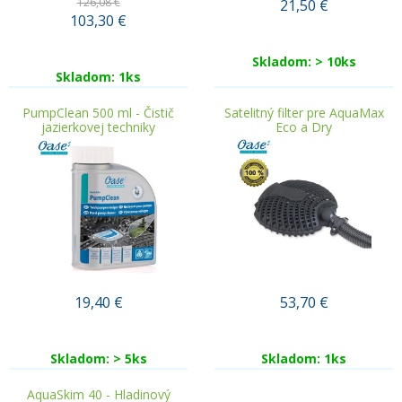
126,08 €
21,50
€
103,30
€
Skladom: > 10ks
Skladom: 1ks
PumpClean 500 ml - Čistič
Satelitný filter pre AquaMax
jazierkovej techniky
Eco a Dry
19,40
€
53,70
€
Skladom: > 5ks
Skladom: 1ks
AquaSkim 40 - Hladinový