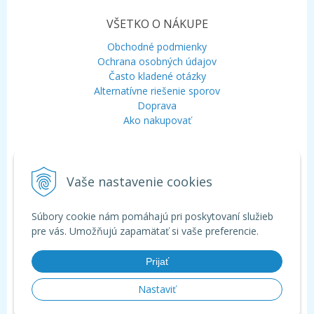
VŠETKO O NÁKUPE
Obchodné podmienky
Ochrana osobných údajov
Často kladené otázky
Alternatívne riešenie sporov
Doprava
Ako nakupovať
KONTAKT
Vaše nastavenie cookies
Mobil:
+421 948 120 323
E-mail:
info@aquagarden.sk
Chat:
WhatsApp
Súbory cookie nám pomáhajú pri poskytovaní služieb
Chat:
Viber
pre vás. Umožňujú zapamätať si vaše preferencie.
Prijať
Nastaviť
© 2026 Aquagarden - široká ponuka produktov pre záhradné a kúpacie
jazierka