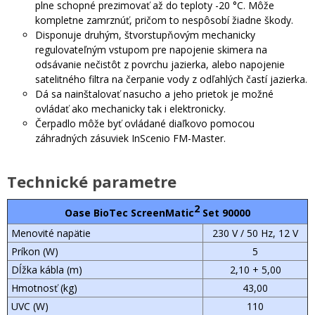
plne schopné prezimovať až do teploty -20 °C. Môže
kompletne zamrznúť, pričom to nespôsobí žiadne škody.
Disponuje druhým, štvorstupňovým mechanicky
regulovateľným vstupom pre napojenie skimera na
odsávanie nečistôt z povrchu jazierka, alebo napojenie
satelitného filtra na čerpanie vody z odľahlých častí jazierka.
Dá sa nainštalovať nasucho a jeho prietok je možné
ovládať ako mechanicky tak i elektronicky.
Čerpadlo môže byť ovládané diaľkovo pomocou
záhradných zásuviek InScenio FM-Master.
Technické parametre
2
Oase BioTec ScreenMatic
Set 90000
Menovité napätie
230 V / 50 Hz, 12 V
Príkon (W)
5
Dĺžka kábla (m)
2,10 + 5,00
Hmotnosť (kg)
43,00
UVC (W)
110