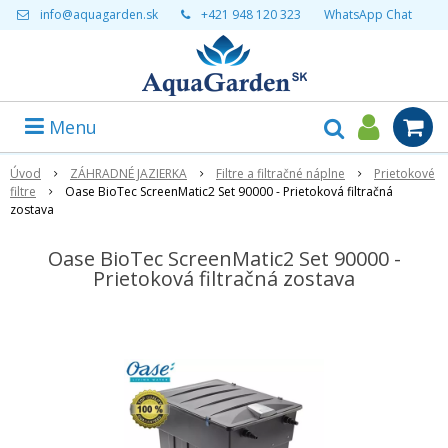
info@aquagarden.sk
+421 948 120 323
WhatsApp Chat
Menu
Úvod
ZÁHRADNÉ JAZIERKA
Filtre a filtračné náplne
Prietokové
filtre
Oase BioTec ScreenMatic2 Set 90000 - Prietoková filtračná
zostava
Oase BioTec ScreenMatic2 Set 90000 -
Prietoková filtračná zostava