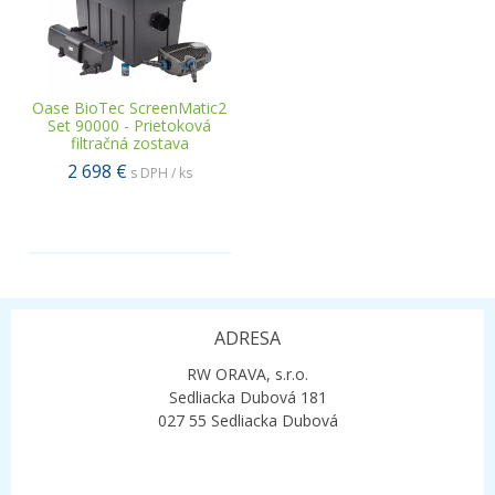
Oase BioTec ScreenMatic2
Set 90000 - Prietoková
filtračná zostava
2 698 €
s DPH / ks
.
ADRESA
RW ORAVA, s.r.o.
Sedliacka Dubová 181
027 55 Sedliacka Dubová