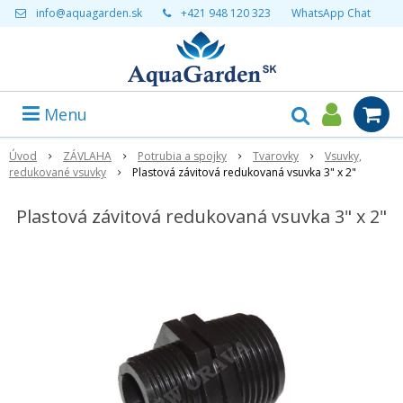
info@aquagarden.sk
+421 948 120 323
WhatsApp Chat
Menu
Úvod
ZÁVLAHA
Potrubia a spojky
Tvarovky
Vsuvky,
redukované vsuvky
Plastová závitová redukovaná vsuvka 3" x 2"
Plastová závitová redukovaná vsuvka 3" x 2"