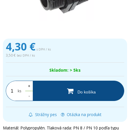
4,30
€
s DPH / ks
3,50 €
bez DPH / ks
Skladom: > 5ks
+
ks
Do košíka
-
Strážny pes
Otázka na produkt
Materiál: Polypropylén. Tlaková rada: PN 8 / PN 10 podľa typu