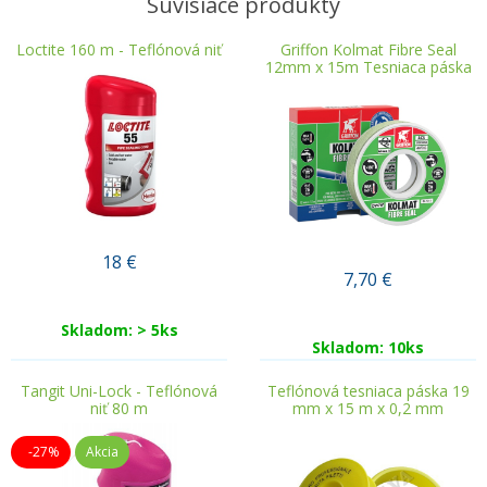
Súvisiace produkty
Loctite 160 m - Teflónová niť
Griffon Kolmat Fibre Seal
12mm x 15m Tesniaca páska
18
€
7,70
€
Skladom: > 5ks
Skladom: 10ks
Tangit Uni-Lock - Teflónová
Teflónová tesniaca páska 19
niť 80 m
mm x 15 m x 0,2 mm
-27%
Akcia