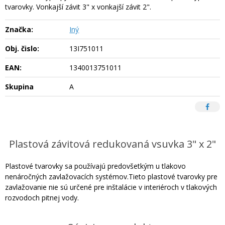
tvarovky. Vonkajší závit 3" x vonkajší závit 2".
Značka:
Iný
Obj. čislo:
13I751011
EAN:
1340013751011
Skupina
A
Plastová závitová redukovaná vsuvka 3" x 2"
Plastové tvarovky sa používajú predovšetkým u tlakovo
nenáročných zavlažovacích systémov.Tieto plastové tvarovky pre
zavlažovanie nie sú určené pre inštalácie v interiéroch v tlakových
rozvodoch pitnej vody.