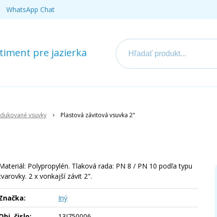
WhatsApp Chat
iment pre jazierka
edukované vsuvky
Plastová závitová vsuvka 2"
Materiál: Polypropylén. Tlaková rada: PN 8 / PN 10 podľa typu
tvarovky. 2 x vonkajší závit 2".
Značka:
Iný
Obj. čislo:
13I750006