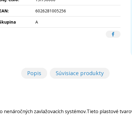
EAN:
6026281005256
Skupina
A
Popis
Súvisiace produkty
o nenáročných zavlažovacích systémov.Tieto plastové tvarovk