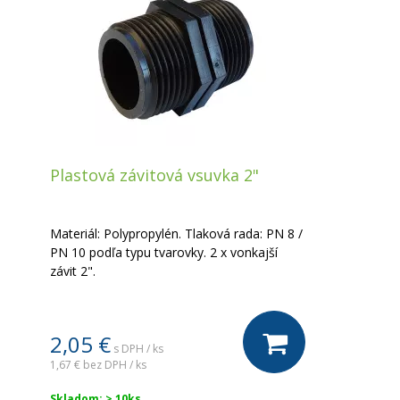
Plastová závitová vsuvka 2"
Materiál: Polypropylén. Tlaková rada: PN 8 /
PN 10 podľa typu tvarovky. 2 x vonkajší
závit 2".
2,05 €
s DPH / ks
1,67 €
bez DPH / ks
Skladom: > 10ks