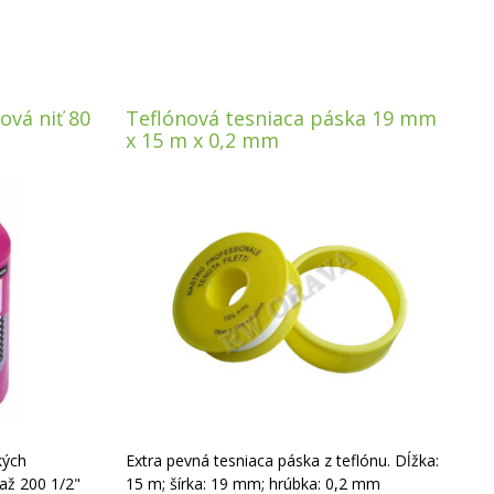
ová niť 80
Teflónová tesniaca páska 19 mm
x 15 m x 0,2 mm
kých
Extra pevná tesniaca páska z teflónu. Dĺžka:
(až 200 1/2"
15 m; šírka: 19 mm; hrúbka: 0,2 mm