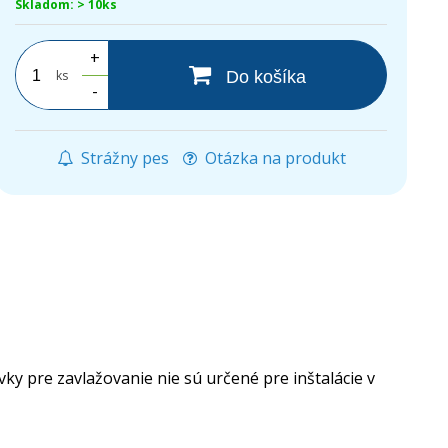
Skladom: > 10ks
+
ks
Do košíka
-
Strážny pes
Otázka na produkt
y pre zavlažovanie nie sú určené pre inštalácie v