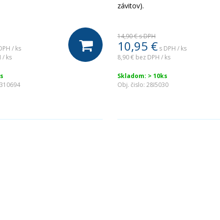
závitov).
14,90 €
s DPH
10,95
€
DPH / ks
s DPH / ks
 / ks
8,90 €
bez DPH / ks
s
Skladom: > 10ks
6310694
Obj. čislo:
28I5030