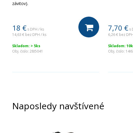
závitov).
18
€
7,70
€
s DPH / ks
s 
14,63 €
bez DPH / ks
6,26 €
bez DPH
Skladom: > 5ks
Skladom: 10k
Obj. čislo:
28I5041
Obj. čislo:
14I
Naposledy navštívené