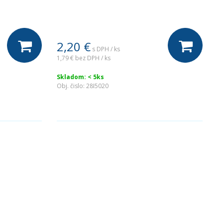
2,20
€
s DPH / ks
1,79 €
bez DPH / ks
Skladom: < 5ks
Obj. čislo:
28I5020