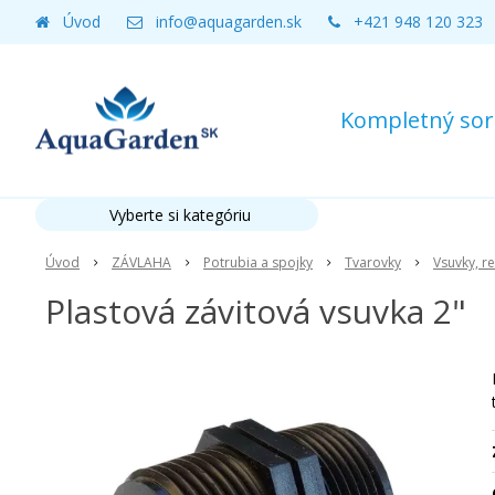
Úvod
info@aquagarden.sk
+421 948 120 323
Kompletný sort
Vyberte si kategóriu
Úvod
ZÁVLAHA
Potrubia a spojky
Tvarovky
Vsuvky, r
Plastová závitová vsuvka 2"