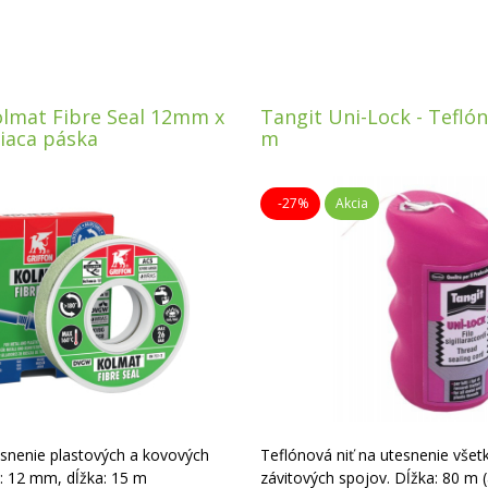
olmat Fibre Seal 12mm x
Tangit Uni-Lock - Teflón
iaca páska
m
-27%
Akcia
snenie plastových a kovových
Teflónová niť na utesnenie všet
a: 12 mm, dĺžka: 15 m
závitových spojov. Dĺžka: 80 m 