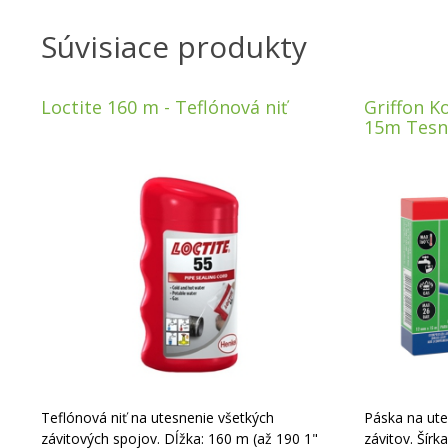
Súvisiace produkty
Loctite 160 m - Teflónová niť
Griffon K
15m Tesn
Teflónová niť na utesnenie všetkých
Páska na ute
závitových spojov. Dĺžka: 160 m (až 190 1"
závitov. Šírk