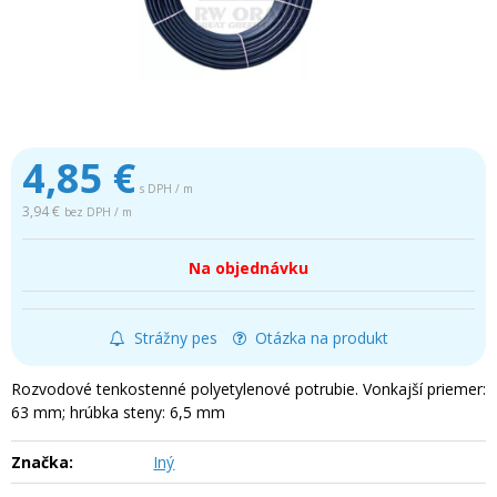
4,85
€
s DPH / m
3,94 €
bez DPH / m
Na objednávku
Strážny pes
Otázka na produkt
Rozvodové tenkostenné polyetylenové potrubie. Vonkajší priemer:
63 mm; hrúbka steny: 6,5 mm
Značka:
Iný