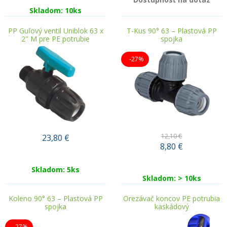
Skladom: 10ks
PP Guľový ventil Uniblok 63 x
T-Kus 90° 63 – Plastová PP
2" M pre PE potrubie
spojka
-27%
12,10 €
23,80
€
8,80
€
Skladom: 5ks
Skladom: > 10ks
Koleno 90° 63 – Plastová PP
Orezávač koncov PE potrubia
spojka
kaskádový
-27%