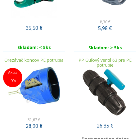
8,30 €
35,50
€
5,98
€
Skladom: < 5ks
Skladom: > 5ks
Orezávač koncov PE potrubia
PP Guľový ventil 63 pre PE
potrubie
Akcia
-9%
31,67 €
26,35
€
28,90
€
Dostupnosť na dotaz