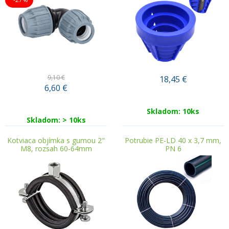
9,10 €
18,45
€
6,60
€
Skladom: 10ks
Skladom: > 10ks
Kotviaca objímka s gumou 2"
Potrubie PE-LD 40 x 3,7 mm,
M8, rozsah 60-64mm
PN 6