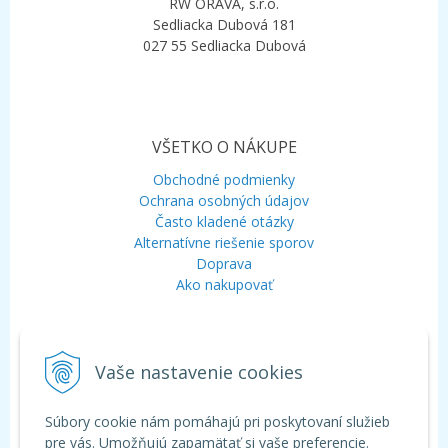
RW ORAVA, s.r.o.
Sedliacka Dubová 181
027 55 Sedliacka Dubová
VŠETKO O NÁKUPE
Obchodné podmienky
Ochrana osobných údajov
Často kladené otázky
Alternatívne riešenie sporov
Doprava
Ako nakupovať
KONTAKT
Vaše nastavenie cookies
Mobil:
+421 948 120 323
E-mail:
info@aquagarden.sk
Chat:
WhatsApp
Súbory cookie nám pomáhajú pri poskytovaní služieb
Chat:
Viber
pre vás. Umožňujú zapamätať si vaše preferencie.