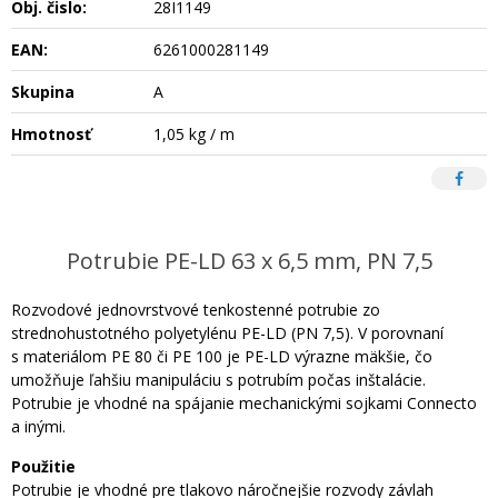
Obj. čislo:
28I1149
EAN:
6261000281149
Skupina
A
Hmotnosť
1,05 kg / m
Potrubie PE-LD 63 x 6,5 mm, PN 7,5
Rozvodové jednovrstvové tenkostenné potrubie zo
strednohustotného polyetylénu PE-LD (PN 7,5). V porovnaní
s materiálom PE 80 či PE 100 je PE-LD výrazne mäkšie, čo
umožňuje ľahšiu manipuláciu s potrubím počas inštalácie.
Potrubie je vhodné na spájanie mechanickými sojkami Connecto
a inými.
Použitie
Potrubie je vhodné pre tlakovo náročnejšie rozvody závlah