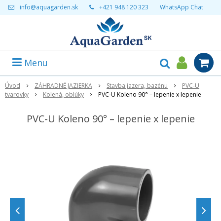
info@aquagarden.sk
+421 948 120 323
WhatsApp Chat
Menu
Úvod
ZÁHRADNÉ JAZIERKA
Stavba jazera, bazénu
PVC-U
tvarovky
Kolená, oblúky
PVC-U Koleno 90° – lepenie x lepenie
PVC-U Koleno 90° – lepenie x lepenie