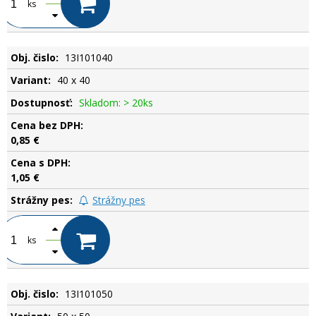
ks
13I101040
40 x 40
Skladom: > 20ks
0,85 €
1,05 €
Strážny pes
ks
13I101050