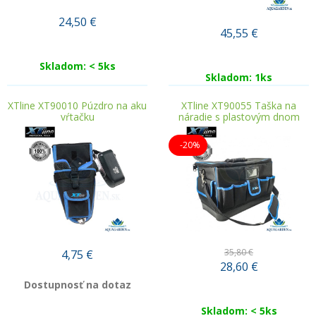
24,50
€
45,55
€
Skladom: < 5ks
Skladom: 1ks
XTline XT90010 Púzdro na aku
XTline XT90055 Taška na
vŕtačku
náradie s plastovým dnom
-20%
35,80 €
4,75
€
28,60
€
Dostupnosť na dotaz
Skladom: < 5ks