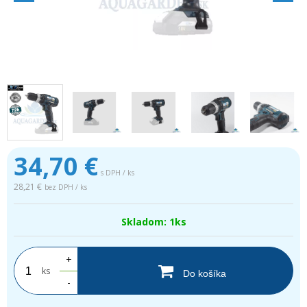
34,70
€
s DPH / ks
28,21 €
bez DPH / ks
Skladom: 1ks
+
ks
Do košíka
-