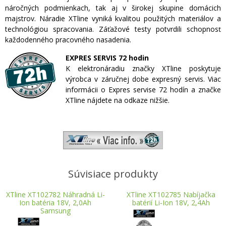
náročných podmienkach, tak aj v širokej skupine domácich
majstrov. Náradie XTline vyniká kvalitou použitých materiálov a
technológiou spracovania. Záťažové testy potvrdili schopnosť
každodenného pracovného nasadenia.
EXPRES SERVIS 72 hodin
K elektronáradiu značky XTline poskytuje
výrobca v záručnej dobe expresný servis. Viac
informácii o Expres servise 72 hodín a značke
XTline nájdete na odkaze nižšie.
Súvisiace produkty
XTline XT102782 Náhradná Li-
XTline XT102785 Nabíjačka
Ion batéria 18V, 2,0Ah
batérií Li-Ion 18V, 2,4Ah
Samsung