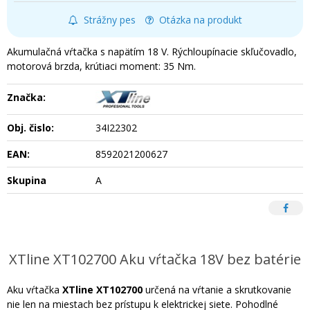
Strážny pes
Otázka na produkt
Akumulačná vŕtačka s napätím 18 V. Rýchloupínacie skľučovadlo,
motorová brzda, krútiaci moment: 35 Nm.
Značka:
Obj. čislo:
34I22302
EAN:
8592021200627
Skupina
A
XTline XT102700 Aku vŕtačka 18V bez batérie
Aku vŕtačka
XTline XT102700
určená na vŕtanie a skrutkovanie
nie len na miestach bez prístupu k elektrickej siete. Pohodlné