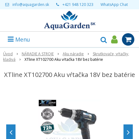
info@aquagarden.sk
+421 948 120 323
WhatsApp Chat
Menu
Úvod
NÁRADIE A STROJE
Aku náradie
Skrutkovače, vŕtačky,
kladivá
XTline XT102700 Aku vŕtačka 18V bez batérie
XTline XT102700 Aku vŕtačka 18V bez batérie