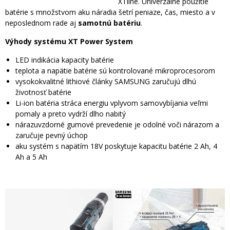
XTline. Univerzálne použitie
batérie s množstvom aku náradia šetrí peniaze, čas, miesto a v
neposlednom rade aj
samotnú batériu
.
Výhody systému XT Power System
LED indikácia kapacity batérie
teplota a napätie batérie sú kontrolované mikroprocesorom
vysokokvalitné lithiové články SAMSUNG zaručujú dlhú
životnosť batérie
Li-ion batéria stráca energiu vplyvom samovybíjania veľmi
pomaly a preto vydrží dlho nabitý
nárazuvzdorné gumové prevedenie je odolné voči nárazom a
zaručuje pevný úchop
aku systém s napätím 18V poskytuje kapacitu batérie 2 Ah, 4
Ah a 5 Ah