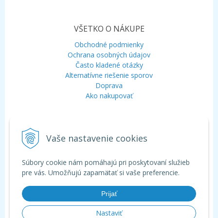
VŠETKO O NÁKUPE
Obchodné podmienky
Ochrana osobných údajov
Často kladené otázky
Alternatívne riešenie sporov
Doprava
Ako nakupovať
KONTAKT
Vaše nastavenie cookies
Mobil:
+421 948 120 323
E-mail:
info@aquagarden.sk
Chat:
WhatsApp
Súbory cookie nám pomáhajú pri poskytovaní služieb
Chat:
Viber
pre vás. Umožňujú zapamätať si vaše preferencie.
Prijať
Nastaviť