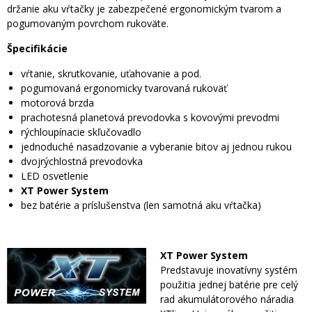
držanie aku vŕtačky je zabezpečené ergonomickým tvarom a
pogumovaným povrchom rukoväte.
Špecifikácie
vŕtanie, skrutkovanie, uťahovanie a pod.
pogumovaná ergonomicky tvarovaná rukoväť
motorová brzda
prachotesná planetová prevodovka s kovovými prevodmi
rýchloupínacie skľučovadlo
jednoduché nasadzovanie a vyberanie bitov aj jednou rukou
dvojrýchlostná prevodovka
LED osvetlenie
XT Power System
bez batérie a príslušenstva (len samotná aku vŕtačka)
XT Power System
Predstavuje inovatívny systém
použitia jednej batérie pre celý
rad akumulátorového náradia