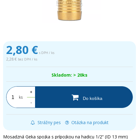
2,80
€
s DPH / ks
2,28 €
bez DPH / ks
Skladom: > 20ks
+
ks
Do košíka
-
Strážny pes
Otázka na produkt
Mosadzná Geka spojka s prípojkou na hadicu 1/2“ (ID 13 mm)