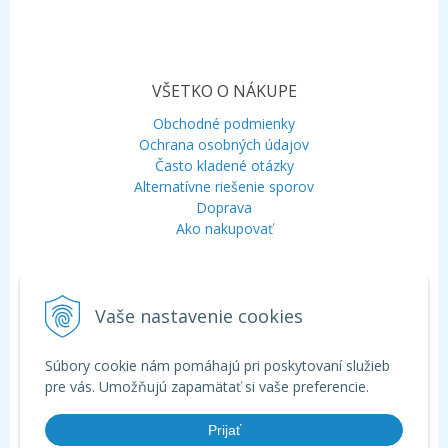
VŠETKO O NÁKUPE
Obchodné podmienky
Ochrana osobných údajov
Často kladené otázky
Alternatívne riešenie sporov
Doprava
Ako nakupovať
KONTAKT
Vaše nastavenie cookies
Mobil:
+421 948 120 323
E-mail:
info@aquagarden.sk
Chat:
WhatsApp
Súbory cookie nám pomáhajú pri poskytovaní služieb
Chat:
Viber
pre vás. Umožňujú zapamätať si vaše preferencie.
Prijať