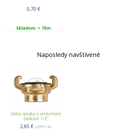
0,70
€
Skladom: > 75m
Naposledy navštívené
Geka spojka s vnútorným
závitom 1/2"
2,65 €
s DPH / ks