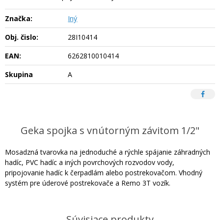
Značka:
Iný
Obj. čislo:
28I10414
EAN:
6262810010414
Skupina
A
Geka spojka s vnútorným závitom 1/2"
Mosadzná tvarovka na jednoduché a rýchle spájanie záhradných
hadíc, PVC hadíc a iných povrchových rozvodov vody,
pripojovanie hadíc k čerpadlám alebo postrekovačom. Vhodný
systém pre úderové postrekovače a Remo 3T vozík.
Súvisiace produkty