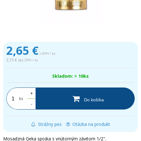
2,65
€
s DPH / ks
2,15 €
bez DPH / ks
Skladom: > 10ks
+
ks
Do košíka
-
Strážny pes
Otázka na produkt
Mosadzná Geka spojka s vnútorným závitom 1/2".