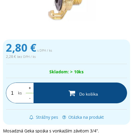
2,80
€
s DPH / ks
2,28 €
bez DPH / ks
Skladom: > 10ks
+
ks
Do košíka
-
Strážny pes
Otázka na produkt
Mosadzná Geka spojka s vonkajším závitom 3/4".