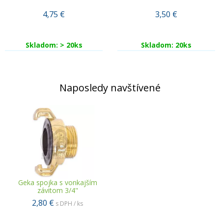
4,75
€
3,50
€
Skladom: > 20ks
Skladom: 20ks
Naposledy navštívené
Geka spojka s vonkajším
závitom 3/4"
2,80 €
s DPH / ks