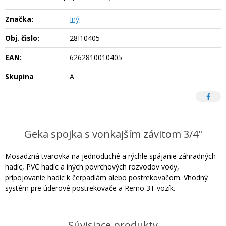
Značka:
Iný
Obj. čislo:
28I10405
EAN:
6262810010405
Skupina
A
Geka spojka s vonkajším závitom 3/4"
Mosadzná tvarovka na jednoduché a rýchle spájanie záhradných
hadíc, PVC hadíc a iných povrchových rozvodov vody,
pripojovanie hadíc k čerpadlám alebo postrekovačom. Vhodný
systém pre úderové postrekovače a Remo 3T vozík.
Súvisiace produkty