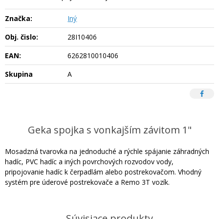
Značka:
Iný
Obj. čislo:
28I10406
EAN:
6262810010406
Skupina
A
Geka spojka s vonkajším závitom 1"
Mosadzná tvarovka na jednoduché a rýchle spájanie záhradných
hadíc, PVC hadíc a iných povrchových rozvodov vody,
pripojovanie hadíc k čerpadlám alebo postrekovačom. Vhodný
systém pre úderové postrekovače a Remo 3T vozík.
Súvisiace produkty