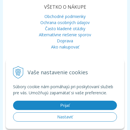
VŠETKO O NÁKUPE
Obchodné podmienky
Ochrana osobných údajov
Často kladené otázky
Alternatívne riešenie sporov
Doprava
Ako nakupovať
KONTAKT
Vaše nastavenie cookies
Mobil:
+421 948 120 323
E-mail:
info@aquagarden.sk
Chat:
WhatsApp
Súbory cookie nám pomáhajú pri poskytovaní služieb
Chat:
Viber
pre vás. Umožňujú zapamätať si vaše preferencie.
Prijať
Nastaviť
© 2026 Aquagarden - široká ponuka produktov pre záhradné a kúpacie
jazierka