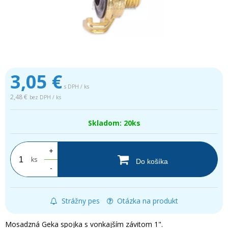
3,05
€
s DPH / ks
2,48 €
bez DPH / ks
Skladom: 20ks
+
ks
Do košíka
-
Strážny pes
Otázka na produkt
Mosadzná Geka spojka s vonkajším závitom 1".