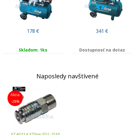
178
€
341
€
Skladom: 1ks
Dostupnosť na dotaz
Naposledy navštívené
Akcia
-28%
XT40314 XTline E01-2SM