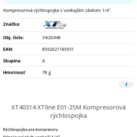
Kompresorová rýchlospojka s vonkajším závitom 1/4".
Značka:
Obj. čislo:
34I20448
EAN:
8592021185931
Skupina
A
Hmotnosť
78 g
XT40314 XTline E01-2SM Kompresorová
rýchlospojka
Rýchlospojka pre kompresory.