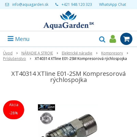
info@aquagarden.sk
+421 948 120 323
WhatsApp Chat
Menu
Úvod
NÁRADIE A STROJE
Elektrické náradie
Kompresory
Príslušenstvo
XT40314 XTline E01-2SM Kompresorová rýchlospojka
XT40314 XTline E01-2SM Kompresorová
rýchlospojka
Akcia
-28%