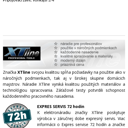
Pripojovací závit: vonkajší 1/4"
Značka
XTline
svojou kvalitou spĺňa požiadavky na použitie ako v
náročných podmienkach, tak aj v širokej skupine domácich
majstrov. Náradie XTline vyniká kvalitou použitých materiálov a
technológiou spracovania. Záťažové testy potvrdili schopnosť
každodenného pracovného nasadenia.
EXPRES SERVIS 72 hodin
K elektronáradiu značky XTline poskytuje
výrobca v záručnej dobe expresný servis. Viac
informácii o Expres servise 72 hodín a značke