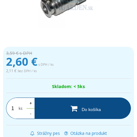
3,59 €
s DPH
2,60
€
s DPH / ks
2,11 €
bez DPH / ks
Skladom: < 5ks
+
ks
Do košíka
-
Strážny pes
Otázka na produkt